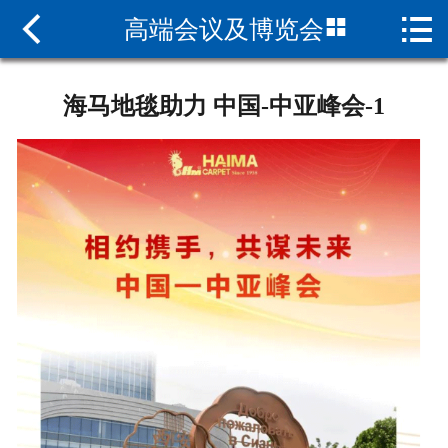



高端会议及博览会
网站首页

关于海马
海马地毯助力 中国-中亚峰会-1
新闻中心
产品中心
资质荣誉
现货查询
联系我们