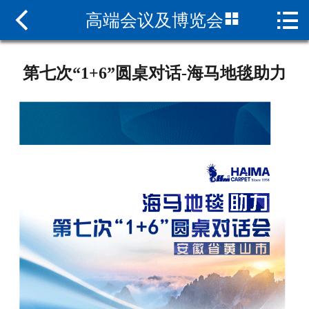



高端会议及博览会
网站首页

关于海马
第七次“1+6”圆桌对话-海马地毯助力
新闻中心
产品中心
资质荣誉
现货查询
联系我们